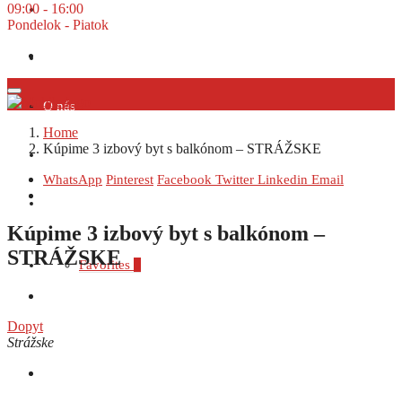
09:00 - 16:00
Prenájom
Pondelok - Piatok
Dopyt
O nás
Home
Kúpime 3 izbový byt s balkónom – STRÁŽSKE
Financovanie
WhatsApp
Pinterest
Facebook
Twitter
Linkedin
Email
Kontakt
Kúpime 3 izbový byt s balkónom –
STRÁŽSKE
Favorites
0
Dopyt
Strážske