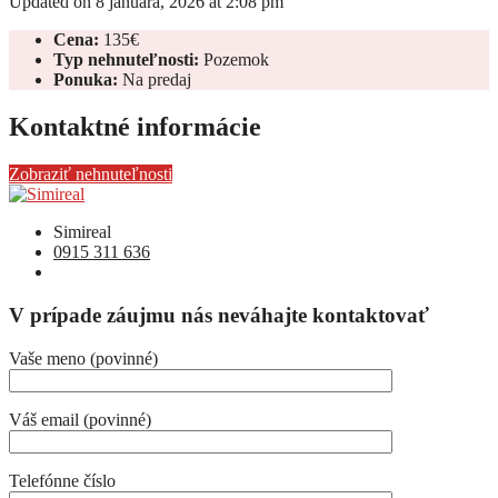
Updated on 8 januára, 2026 at 2:08 pm
Cena:
135€
Typ nehnuteľnosti:
Pozemok
Ponuka:
Na predaj
Kontaktné informácie
Zobraziť nehnuteľnosti
Simireal
0915 311 636
V prípade záujmu nás neváhajte kontaktovať
Vaše meno (povinné)
Váš email (povinné)
Telefónne číslo