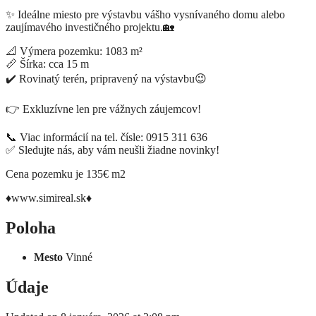
✨ Ideálne miesto pre výstavbu vášho vysnívaného domu alebo
zaujímavého investičného projektu.🏡
📐 Výmera pozemku: 1083 m²
📏 Šírka: cca 15 m
✔️ Rovinatý terén, pripravený na výstavbu😉
👉 Exkluzívne len pre vážnych záujemcov!
📞 Viac informácií na tel. čísle: 0915 311 636
✅ Sledujte nás, aby vám neušli žiadne novinky!
Cena pozemku je 135€ m2
♦️www.simireal.sk♦️
Poloha
Mesto
Vinné
Údaje