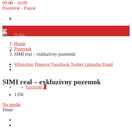
09:00 - 16:00
Prenájom
Pondelok - Piatok
Dopyt
O nás
Home
Pozemok
Financovanie
SIMI real – exkluzívny pozemok
WhatsApp
Pinterest
Facebook
Twitter
Linkedin
Email
Kontakt
SIMI real – exkluzívny pozemok
Favorites
0
135€
Na predaj
Vinné