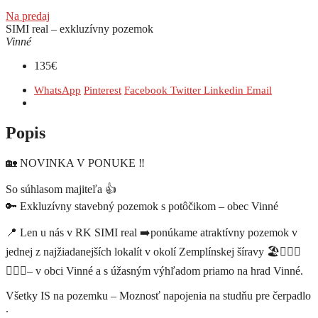
Na predaj
SIMI real – exkluzívny pozemok
Vinné
135€
WhatsApp
Pinterest
Facebook
Twitter
Linkedin
Email
Popis
🏡 NOVINKA V PONUKE ‼️
So súhlasom majiteľa 👍
🔑 Exkluzívny stavebný pozemok s potôčikom – obec Vinné
📍 Len u nás v RK SIMI real ➡️ponúkame atraktívny pozemok v
jednej z najžiadanejších lokalít v okolí Zemplínskej šíravy 🏖️🚣🏻‍♀️
🏊🏻‍♀️– v obci Vinné a s úžasným výhľadom priamo na hrad Vinné.
Všetky IS na pozemku – Moznosť napojenia na studňu pre čerpadlo
.