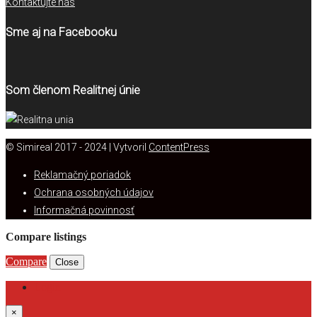
Kontaktujte nás
Sme aj na Facebooku
Som členom Realitnej únie
© Simireal 2017 - 2024 | Vytvoril
ContentPress
Reklamačný poriadok
Ochrana osobných údajov
Informačná povinnosť
Compare listings
Compare
Close
Login
×