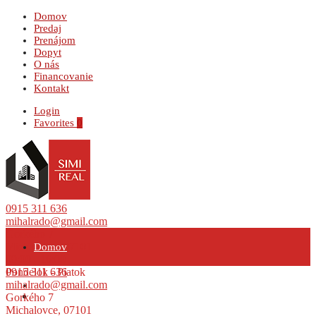
Domov
Predaj
Prenájom
Dopyt
O nás
Financovanie
Kontakt
Login
Favorites
0
0915 311 636
mihalrado@gmail.com
Gorkého 7
Michalovce, 07101
Domov
09:00 - 16:00
Pondelok - Piatok
0915 311 636
mihalrado@gmail.com
Predaj
Gorkého 7
Michalovce, 07101