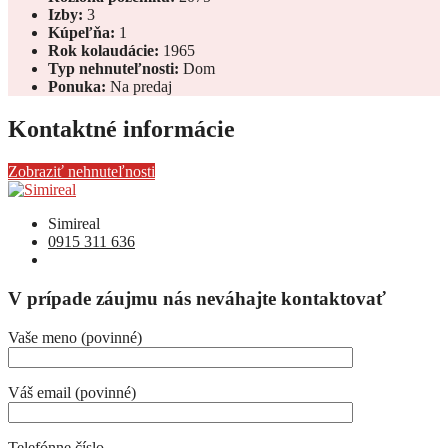
Izby:
3
Kúpeľňa:
1
Rok kolaudácie:
1965
Typ nehnuteľnosti:
Dom
Ponuka:
Na predaj
Kontaktné informácie
Zobraziť nehnuteľnosti
Simireal
0915 311 636
V prípade záujmu nás neváhajte kontaktovať
Vaše meno (povinné)
Váš email (povinné)
Telefónne číslo