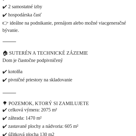
✔️ 2 samostatné izby
✔️ hospodárska časť
👉 ideálne na podnikanie, prenájom alebo možné viacgeneračné
bývanie.
⸻
🏠 SUTERÉN A TECHNICKÉ ZÁZEMIE
Dom je čiastočne podpivničený
✔️ kotolňa
✔️ pivničné priestory na skladovanie
⸻
🌳 POZEMOK, KTORÝ SI ZAMILUJETE
✔️ celková výmera: 2075 m²
✔️ záhrada: 1470 m²
✔️ zastavané plochy a nádvoria: 605 m²
✔️ úžitková plocha 130 m2