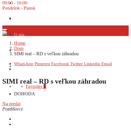
09:00 - 16:00
Prenájom
Pondelok - Piatok
Dopyt
O nás
Home
Dom
Financovanie
SIMI real – RD s veľkou záhradou
WhatsApp
Pinterest
Facebook
Twitter
Linkedin
Email
Kontakt
SIMI real – RD s veľkou záhradou
Favorites
0
DOHODA
Na predaj
Pozdišovce