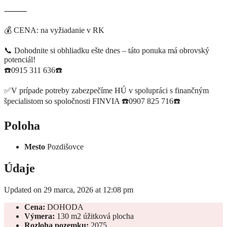
⸻
💰 CENA: na vyžiadanie v RK
📞 Dohodnite si obhliadku ešte dnes – táto ponuka má obrovský
potenciál!
☎️0915 311 636☎️
✅V prípade potreby zabezpečíme HÚ v spolupráci s finančným
špecialistom so spoločnosti FINVIA ☎️0907 825 716☎️
Poloha
Mesto
Pozdišovce
Údaje
Updated on 29 marca, 2026 at 12:08 pm
Cena:
DOHODA
Výmera:
130 m2 úžitková plocha
Rozloha pozemku:
2075