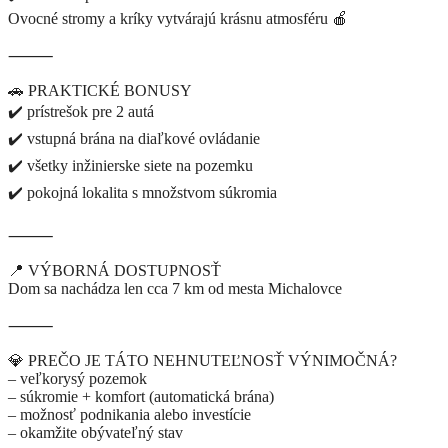
Ovocné stromy a kríky vytvárajú krásnu atmosféru 🍎
⸻
🚗 PRAKTICKÉ BONUSY
✔️ prístrešok pre 2 autá
✔️ vstupná brána na diaľkové ovládanie
✔️ všetky inžinierske siete na pozemku
✔️ pokojná lokalita s množstvom súkromia
⸻
📍 VÝBORNÁ DOSTUPNOSŤ
Dom sa nachádza len cca 7 km od mesta Michalovce
⸻
💎 PREČO JE TÁTO NEHNUTEĽNOSŤ VÝNIMOČNÁ?
– veľkorysý pozemok
– súkromie + komfort (automatická brána)
– možnosť podnikania alebo investície
– okamžite obývateľný stav