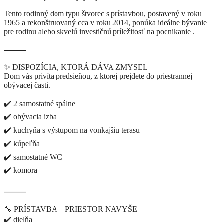
Tento rodinný dom typu štvorec s prístavbou, postavený v roku
1965 a rekonštruovaný cca v roku 2014, ponúka ideálne bývanie
pre rodinu alebo skvelú investičnú príležitosť na podnikanie .
⸻
✨ DISPOZÍCIA, KTORÁ DÁVA ZMYSEL
Dom vás privíta predsieňou, z ktorej prejdete do priestrannej
obývacej časti.
✔️ 2 samostatné spálne
✔️ obývacia izba
✔️ kuchyňa s výstupom na vonkajšiu terasu
✔️ kúpeľňa
✔️ samostatné WC
✔️ komora
⸻
🔧 PRÍSTAVBA – PRIESTOR NAVYŠE
✔️ dielňa