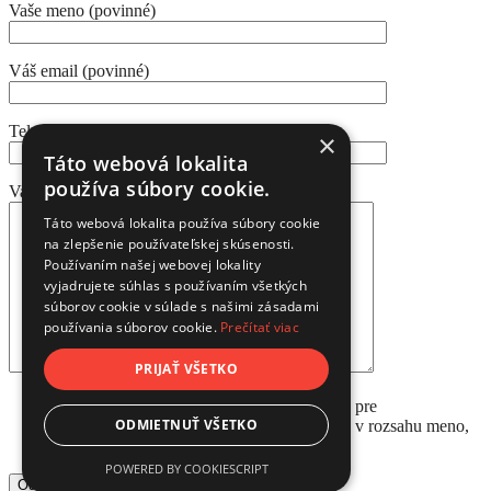
Vaše meno (povinné)
Váš email (povinné)
Telefónne číslo
×
Táto webová lokalita
používa súbory cookie.
Vaša správa
Táto webová lokalita používa súbory cookie
na zlepšenie používateľskej skúsenosti.
Používaním našej webovej lokality
vyjadrujete súhlas s používaním všetkých
súborov cookie v súlade s našimi zásadami
používania súborov cookie.
Prečítať viac
PRIJAŤ VŠETKO
Súhlasím so spracúvaním osobných údajov pre
ODMIETNUŤ VŠETKO
marketing/zasielanie noviniek po dobu 5 rokov v rozsahu meno,
priezvisko, e-mail.
POWERED BY COOKIESCRIPT