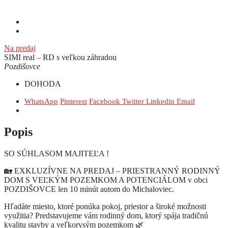
Na predaj
SIMI real – RD s veľkou záhradou
Pozdišovce
DOHODA
WhatsApp
Pinterest
Facebook
Twitter
Linkedin
Email
Popis
SO SÚHLASOM MAJITEĽA !
🏡 EXKLUZÍVNE NA PREDAJ – PRIESTRANNÝ RODINNÝ
DOM S VEĽKÝM POZEMKOM A POTENCIÁLOM v obci
POZDIŠOVCE len 10 minút autom do Michaloviec.
Hľadáte miesto, ktoré ponúka pokoj, priestor a široké možnosti
využitia? Predstavujeme vám rodinný dom, ktorý spája tradičnú
kvalitu stavby a veľkorysým pozemkom 🌿