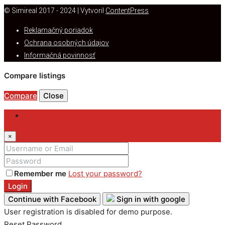
© Simireal 2017 - 2024 | Vytvoril
ContentPress
Reklamačný poriadok
Ochrana osobných údajov
Informačná povinnosť
Compare listings
Compare
Close
Login
×
Remember me
Lost your password?
Login
Continue with Facebook
Sign in with google
User registration is disabled for demo purpose.
Reset Password