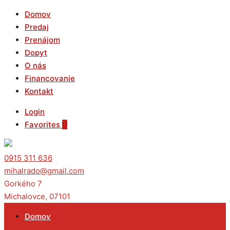
Domov
Predaj
Prenájom
Dopyt
O nás
Financovanie
Kontakt
Login
Favorites
0
0915 311 636
mihalrado@gmail.com
Gorkého 7
Michalovce, 07101
09:00 - 16:00
Domov
Pondelok - Piatok