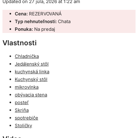
Updated on 27 júla, 2026 at 1:22 am
Cena:
REZERVOVANÁ
Typ nehnuteľnosti:
Chata
Ponuka:
Na predaj
Vlastnosti
Chladnička
Jedálenský stôl
kuchynská linka
Kuchynský stôl
mikrovlnka
obývacia stena
posteľ
Skriňa
spotrebiče
Stoličky