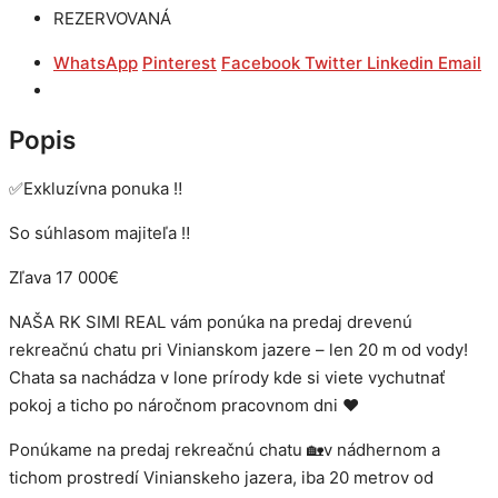
REZERVOVANÁ
WhatsApp
Pinterest
Facebook
Twitter
Linkedin
Email
Popis
✅Exkluzívna ponuka ‼️
So súhlasom majiteľa ‼️
Zľava 17 000€
NAŠA RK SIMI REAL vám ponúka na predaj drevenú
rekreačnú chatu pri Vinianskom jazere – len 20 m od vody!
Chata sa nachádza v lone prírody kde si viete vychutnať
pokoj a ticho po náročnom pracovnom dni ❤️
Ponúkame na predaj rekreačnú chatu 🏡v nádhernom a
tichom prostredí Vinianskeho jazera, iba 20 metrov od