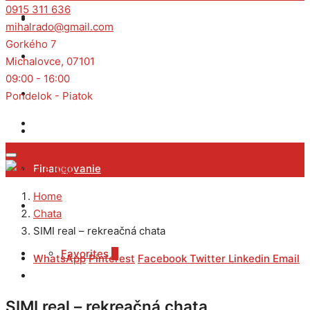
0915 311 636
Predaj
mihalrado@gmail.com
Gorkého 7
Prenájom
Michalovce, 07101
09:00 - 16:00
Dopyt
Pondelok - Piatok
O nás
Financovanie
Home
Kontakt
Chata
SIMI real – rekreačná chata
Favorites
0
WhatsApp
Pinterest
Facebook
Twitter
Linkedin
Email
SIMI real – rekreačná chata