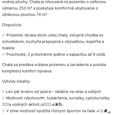
vodnej plochy. Chata je situovaná na pozemku s celkovou
výmerou 253 m² a poskytuje komfortné ubytovanie s
úžitkovou plochou 70 m².
Dispozícia:
✅ Prízemie: terasa okolo celej chaty, vstupná chodba so
schodiskom, kuchyňa prepojená s obývačkou, kúpeľňa a
toaleta
✅ Poschodie: 2 priestranné spálne s kapacitou až 9 osôb
Chata sa predáva vrátane pozemku a zariadenia a ponúka
kompletný komfort bývania.
Výhody lokality:
✨ Len pár krokov od jazera – ideálne na relax a oddych
✨ Možnosti rybolovu🐟, hubárčenia, turistiky, cykloturistiky
🚴🏾‍♀️a vodných aktivít.🤿🏄🏽‍♂️🚣🏿🛝
✨ V zime možnosť využitia rôznych športov na ľade 🏒⛄️⛸️🛷